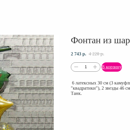
Фонтан из шар
2 743
р.
4 220
р.
В корзину
6 латексных 30 см (3 камуф
"квадратики"), 2 звезды 46 с
Танк.