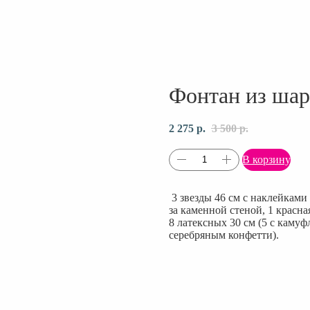
Фонтан из шар
2 275
р.
3 500
р.
В корзину
3 звезды 46 см с наклейками (
за каменной стеной, 1 красна
8 латексных 30 см (5 с каму
серебряным конфетти).