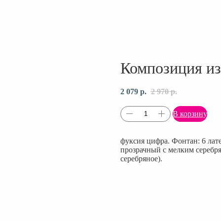
Композиция из
2 079
р.
2 970
р.
В корзину
фуксия цифра. Фонтан: 6 лате
прозрачный с мелким серебрян
серебряное).