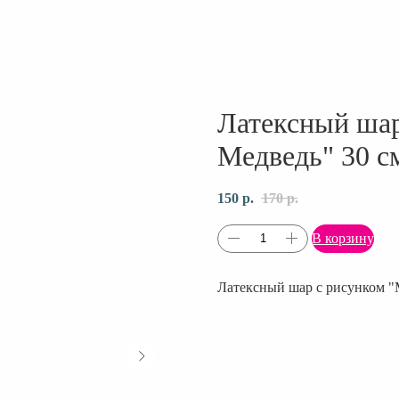
Латексный шар
Медведь" 30 с
150
р.
170
р.
В корзину
Латексный шар с рисунком "