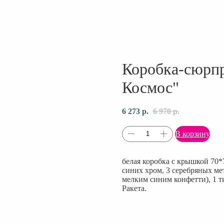
Коробка-сюрпр
Космос"
6 273
р.
6 970
р.
В корзину
белая коробка с крышкой 70*7
синих хром, 3 серебряных мет
мелким синим конфетти), 1 т
Ракета.