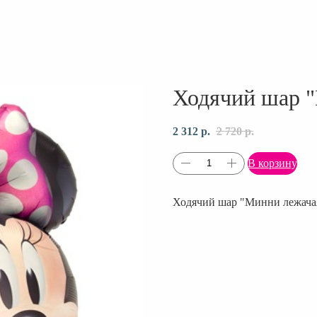
Ходячий шар 
2 312
р.
2 720
р.
В корзину
Ходячий шар "Минни лежачая