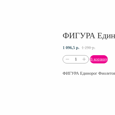
ФИГУРА Едино
1 096,5
р.
1 290
р.
В корзину
ФИГУРА Единорог Фиолетовы