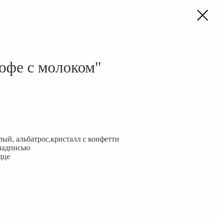
офе с молоком"
лый, альбатрос,кристалл с конфетти
 надписью
дце